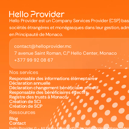
Hello Provider est un Company Services Provider (CSP) b
sociétés étrangères et monégasques dans leur gestion, adm
en Principauté de Monaco.
contact@helloprovider.mc
7 avenue Saint Roman, C/° Hello Center, Monaco
+377 99 92 08 67
Nos services
Responsable des informations élémentaires
Déclaration annuelle
Déclaration changement bénéficiaire effectif
Responsable des bénéficiaires effectifs
Registre des trusts à Monaco
Création de SCI
Création de SCP
Ressources
Blog
Contact
Hello Provider © - All Rights Reserved
SEO by Hello Optimize Monaco
Ment